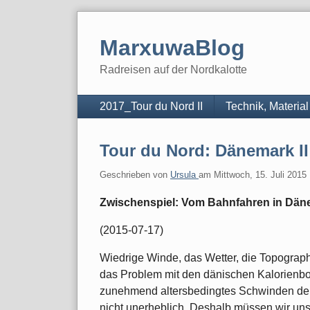
Skip
to
MarxuwaBlog
content
Radreisen auf der Nordkalotte
Navigation
2017_Tour du Nord II
Technik, Material
Tour du Nord: Dänemark II
Geschrieben von
Ursula
am
Mittwoch, 15. Juli 2015
Zwischenspiel: Vom Bahnfahren in Dän
(2015-07-17)
Wiedrige Winde, das Wetter, die Topographie
das Problem mit den dänischen Kalorienbo
zunehmend altersbedingtes Schwinden de
nicht unerheblich. Deshalb müssen wir un