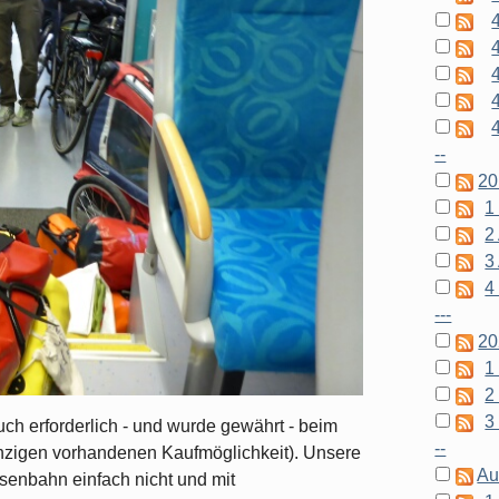
4
4
--
20
1
2
3
4 
---
20
1
2
3 
auch erforderlich - und wurde gewährt - beim
--
nzigen vorhandenen Kaufmöglichkeit). Unsere
Au
senbahn einfach nicht und mit