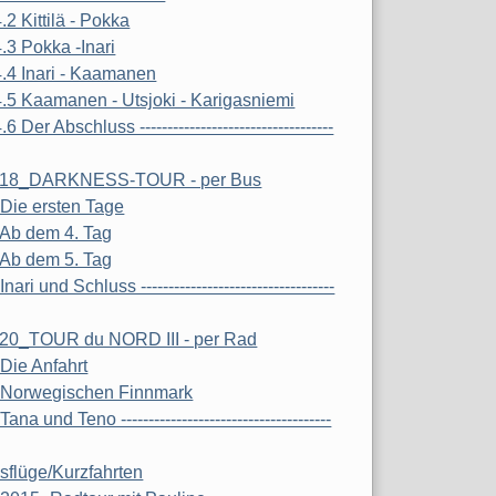
.2 Kittilä - Pokka
4.3 Pokka -Inari
4.4 Inari - Kaamanen
4.5 Kaamanen - Utsjoki - Karigasniemi
.6 Der Abschluss -----------------------------------
18_DARKNESS-TOUR - per Bus
 Die ersten Tage
 Ab dem 4. Tag
 Ab dem 5. Tag
Inari und Schluss -----------------------------------
20_TOUR du NORD III - per Rad
 Die Anfahrt
 Norwegischen Finnmark
Tana und Teno --------------------------------------
sflüge/Kurzfahrten