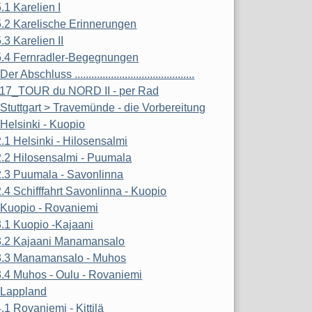
5.1 Karelien I
5.2 Karelische Erinnerungen
.3 Karelien II
5.4 Fernradler-Begegnungen
Der Abschluss ...........................................
17_TOUR du NORD II - per Rad
 Stuttgart > Travemünde - die Vorbereitung
 Helsinki - Kuopio
2.1 Helsinki - Hilosensalmi
2.2 Hilosensalmi - Puumala
2.3 Puumala - Savonlinna
2.4 Schifffahrt Savonlinna - Kuopio
 Kuopio - Rovaniemi
3.1 Kuopio -Kajaani
3.2 Kajaani Manamansalo
3.3 Manamansalo - Muhos
3.4 Muhos - Oulu - Rovaniemi
 Lappland
4.1 Rovaniemi - Kittilä