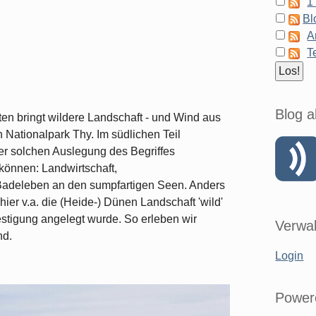
1
Bl
A
T
Blog a
n bringt wildere Landschaft - und Wind aus
n Nationalpark Thy. Im südlichen Teil
er solchen Auslegung des Begriffes
können: Landwirtschaft,
Badeleben an den sumpfartigen Seen. Anders
hier v.a. die (Heide-) Dünen Landschaft 'wild'
stigung angelegt wurde. So erleben wir
Verwal
nd.
Login
Power