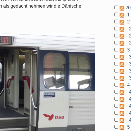
ken als gedacht nehmen wir die Dänische
20
1
2
3
4
5