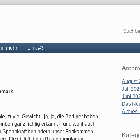
 u. mehr
Link #3
Seitenle
Archiv
August 
Juli 20
emark
Juni 20
Das Neu
Älteres .
, zuviel Gewicht - ja, ja, die Berliner haben
mben ganz richtig erkannt - und wohl auch
r Spannkraft behindern unser Fortkommen
Katego
sere Flexibilität beim Routenumplanen