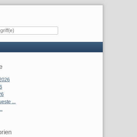
iste
e
2026
26
26
este ...
..
rien