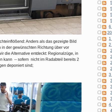
5
6 
20
1
hteinflößend: Anders als das gezeigte Bild
2
n in der gewünschten Richtung über vor
 die Alternative entdeckt: Regionalzüge, in
n kann -- sofern nicht im Radabteil bereits 2
en deponiert sind;
3
4