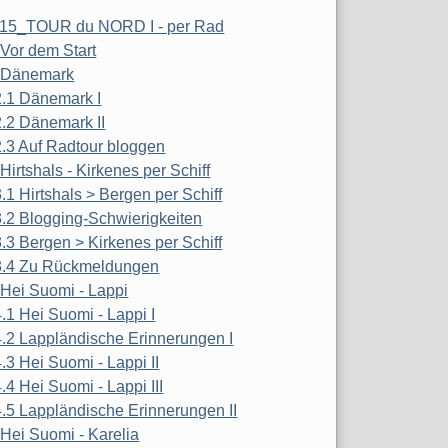
15_TOUR du NORD I - per Rad
 Vor dem Start
 Dänemark
2.1 Dänemark I
2.2 Dänemark II
2.3 Auf Radtour bloggen
 Hirtshals - Kirkenes per Schiff
3.1 Hirtshals > Bergen per Schiff
3.2 Blogging-Schwierigkeiten
3.3 Bergen > Kirkenes per Schiff
3.4 Zu Rückmeldungen
 Hei Suomi - Lappi
4.1 Hei Suomi - Lappi I
4.2 Lappländische Erinnerungen I
4.3 Hei Suomi - Lappi II
4.4 Hei Suomi - Lappi III
4.5 Lappländische Erinnerungen II
 Hei Suomi - Karelia