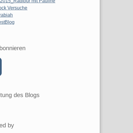
 2015_Radtour mit Pauline
ock Versuche
rabiah
estBlog
bonnieren
tung des Blogs
ed by